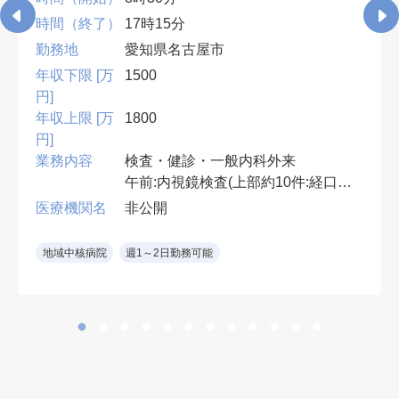
時間（終了）
17時15分
勤務地
愛知県名古屋市
年収下限 [万
1500
円]
年収上限 [万
1800
円]
業務内容
検査・健診・一般内科外来
午前:内視鏡検査(上部約10件:経口・
経鼻)
医療機関名
非公開
午後:健診結果説明,腹部エコー・胃
透視読影,一般内科外来(1コマ),ワク
地域中核病院
週1～2日勤務可能
チン接種など
*胃透視読影なしも相談可
内視鏡室:2室 胃カメラ:オリンパス
製
※鎮静無し
※消化器専門医もしくは消化器内視
鏡専門医