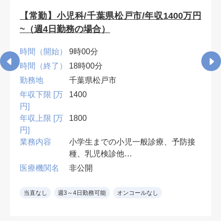
【常勤】小児科/千葉県松戸市/年収1400万円
~（週4日勤務の場合）
時間（開始）
9時00分
時間（終了）
18時00分
勤務地
千葉県松戸市
年収下限 [万
1400
円]
年収上限 [万
1800
円]
業務内容
小学生までの小児一般診療、予防接
種、乳児検診他
受診者数：60~80名程度/日
医療機関名
非公開
必要資格：小児科専門医
当直なし
週3～4日勤務可能
オンコールなし