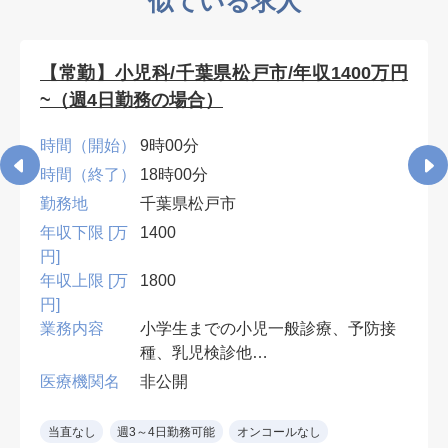
似ている求人
【常勤】小児科/千葉県松戸市/年収1400万円
~（週4日勤務の場合）
時間（開始）
9時00分
時間（終了）
18時00分
勤務地
千葉県松戸市
年収下限 [万
1400
円]
年収上限 [万
1800
円]
業務内容
小学生までの小児一般診療、予防接
種、乳児検診他
受診者数：60~80名程度/日
医療機関名
非公開
必要資格：小児科専門医
当直なし
週3～4日勤務可能
オンコールなし