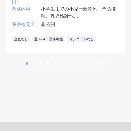
円]
業務内容
小学生までの小児一般診療、予防接
種、乳児検診他
受診者数：60~80名程度/日
医療機関名
非公開
必要資格：小児科専門医
当直なし
週3～4日勤務可能
オンコールなし