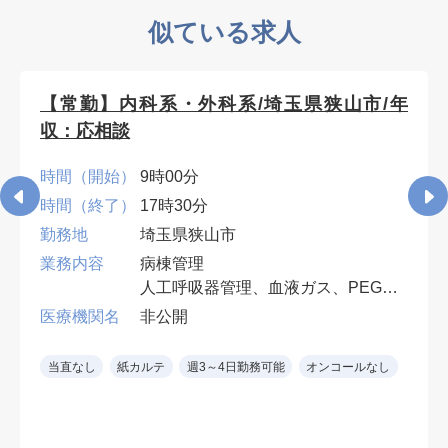
似ている求人
【常勤】内科系・外科系/埼玉県狭山市/年
収：応相談
時間（開始）
9時00分
時間（終了）
17時30分
勤務地
埼玉県狭山市
業務内容
病棟管理
人工呼吸器管理、血液ガス、PEG・
胃ろう交換など、入院患者の処置対
医療機関名
非公開
応ができれば専門科目は不問。
早番・遅番各週1回。週4日勤務可
当直なし
紙カルテ
週3～4日勤務可能
オンコールなし
（遅番勤務必須）。
※ 診療科を問わず、慢性期・神経