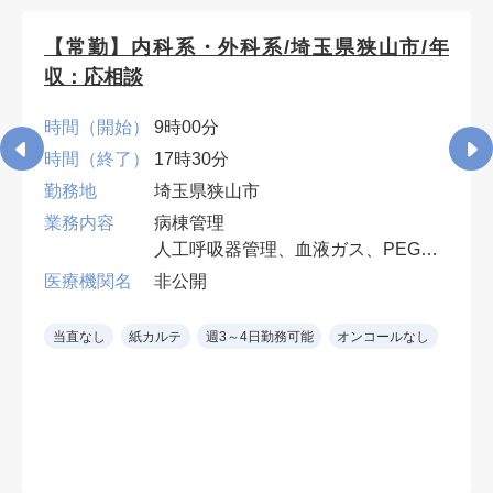
【常勤】内科系・外科系/埼玉県狭山市/年
収：応相談
時間（開始）
9時00分
時間（終了）
17時30分
勤務地
埼玉県狭山市
業務内容
病棟管理
人工呼吸器管理、血液ガス、PEG・
胃ろう交換など、入院患者の処置対
医療機関名
非公開
応ができれば専門科目は不問。
早番・遅番各週1回。週4日勤務可
当直なし
紙カルテ
週3～4日勤務可能
オンコールなし
（遅番勤務必須）。
※ 診療科を問わず、慢性期・神経
難病患者の全身管理経験を生かせま
す