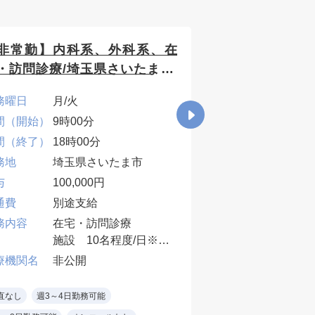
非常勤】内科系、外科系、在
【非常勤】皮膚
・訪問診療/埼玉県さいたま市/
半日45,000円
100,000円
務曜日
月/火
勤務曜日
月/火
間（開始）
9時00分
時間（開始）
9時0
間（終了）
18時00分
時間（終了）
13時
務地
埼玉県さいたま市
勤務地
埼玉
与
100,000円
給与
半日4
通費
別途支給
交通費
別途
円）
務内容
在宅・訪問診療
施設 10名程度/日※中
業務内容
外来
重度ホスピス中心
度）
療機関名
非公開
同行:ドライバー兼看護
※受
医療機関名
非公
師
で、
直なし
週3～4日勤務可能
必須手技等： 内科診察
能
当直なし
週1～2日