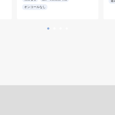
週
宅2割
オンコールなし
15
・訪問件数:居宅 10~15
・
件/日 施設 2~3件/日・
20~30名/日
件
(曜日により訪問先・件
数等異なる場合あり)
ル
・夜間休日オンコール
なし
・看護師又は看護助
手・ドライバー同行
・訪問診療未経験可
、
(研修が必要な場合は、
の
他事業所にて他医師の
同行も可能(数回))
手技 ：バルーン管理・
胃ろう交換・気切交
換・経鼻交換(相談
可)・点滴・採血・予防
接種