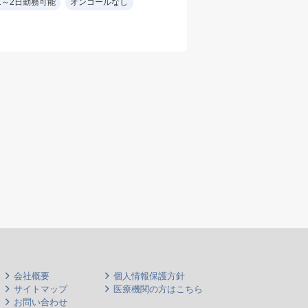
1～2日勤務可能
オンコールなし
（緊急対応、注射・点
オンコールなし
滴）・尿道バルーン交
換・カニューレ交換・
胃ろう交換・マーゲン
チューブ交換・電子カ
ルテ操作
【医師体制】 院長との
2ライン
【募集条件】 麻薬管理
など終末期対応、関係
機関と円滑にコミュニ
ケーションできる方
会社概要
個人情報保護方針
サイトマップ
医療機関の方はこちら
お問い合わせ