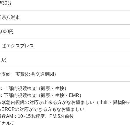
時30分
玉県八潮市
0,000円
くばエクスプレス
潮駅
途支給 実費(公共交通機関）
M：上部内視鏡検査（観察・生検）
M：下部内視鏡検査（観察・生検・EMR）
緊急内視鏡の対応が出来る方がなお望ましい（止血・異物除
ERCPの対応ができる方もなお望ましい
数AM：10~15名程度、PM:5名前後
子カルテ