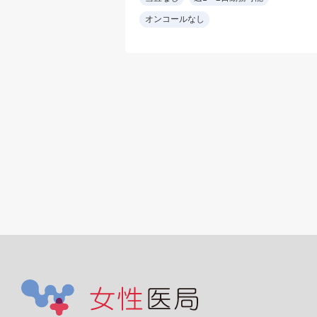
宅2割
オンコールなし
・訪問件数:居宅 10~
件/日 施設 2~3件/日
20~30名/日
(曜日により訪問先・
数等異なる場合あり)
・夜間休日オンコー
なし
・看護師又は看護助
手・ドライバー同行
・訪問診療未経験可
(研修が必要な場合は
他事業所にて他医師
同行も可能(数回))