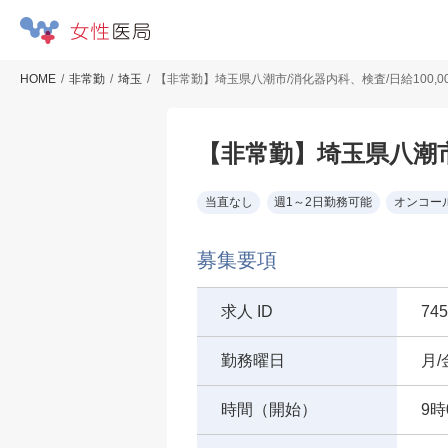
HOME
非常勤
埼玉
【非常勤】埼玉県八潮市/消化器内科、検査/日給100,0
【非常勤】埼玉県八潮市/
当直なし
週1～2日勤務可能
オンコー
募集要項
求人 ID
745
勤務曜日
月/
時間（開始）
9時