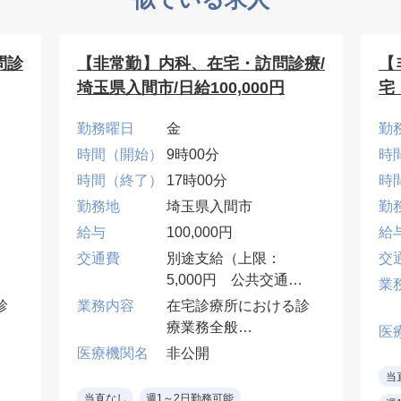
問診
【非常勤】内科、在宅・訪問診療/
【
埼玉県入間市/日給100,000円
宅
日給
勤務曜日
金
勤
時間（開始）
9時00分
時
時間（終了）
17時00分
時
勤務地
埼玉県入間市
勤
給与
100,000円
給
交通費
別途支給（上限：
交
機
5,000円 公共交通機
業
関のみ）
診
業務内容
在宅診療所における診
療業務全般
医
け
施設又は個人宅におけ
医療機関名
非公開
ど
る訪問診療・往診など
当
居
・訪問先:施設8割・居
当直なし
週1～2日勤務可能