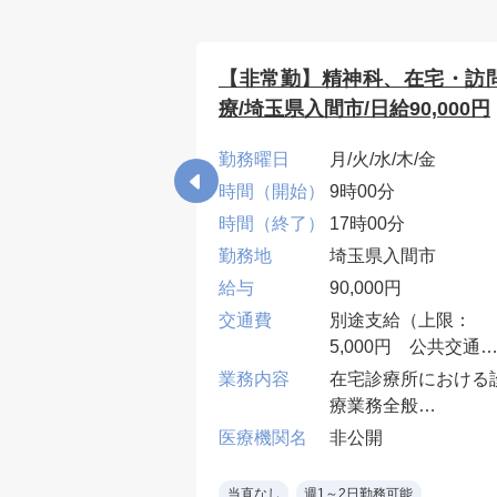
越谷市/糖尿病内
【非常勤】精神科、在宅・訪
,000円
療/埼玉県入間市/日給90,000円
勤務曜日
月/火/水/木/金
0分
時間（開始）
9時00分
00分
時間（終了）
17時00分
県越谷市
勤務地
埼玉県入間市
000円
給与
90,000円
込み
交通費
別途支給（上限：
5,000円 公共交通
病内科外来
関のみ）
：1診制
業務内容
在宅診療所における
患者数：20名程度
療業務全般
開
：糖尿病内科専門
施設又は個人宅にお
医療機関名
非公開
る訪問診療・往診な
勤務可能
残業なし
カルテ
・訪問先:施設8割・
当直なし
週1～2日勤務可能