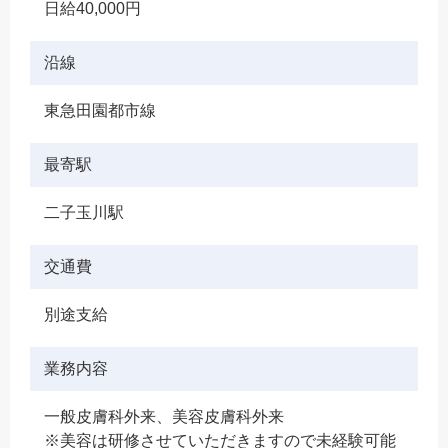
日給40,000円
沿線
東急田園都市線
最寄駅
二子玉川駅
交通費
別途支給
業務内容
一般皮膚科外来、美容皮膚科外来
※美容は研修させていただきますので未経験可能