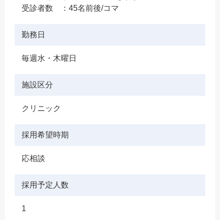
受診者数 ：45名前後/コマ
勤務日
毎週水・木曜日
施設区分
クリニック
採用希望時期
応相談
採用予定人数
1