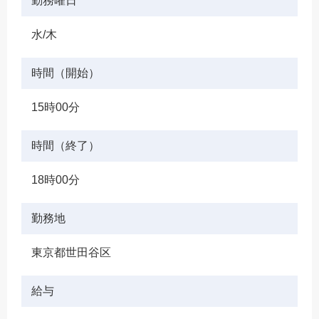
勤務曜日
水/木
時間（開始）
15時00分
時間（終了）
18時00分
勤務地
東京都世田谷区
給与