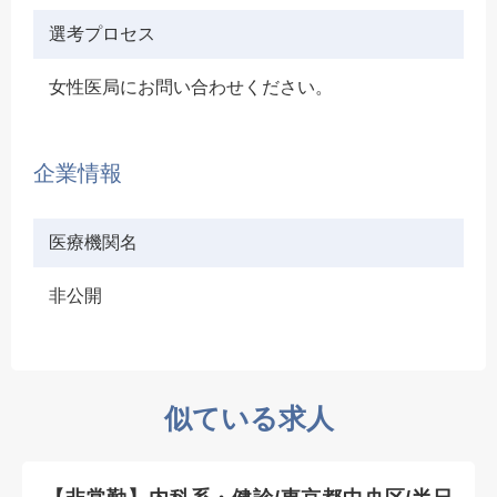
選考プロセス
女性医局にお問い合わせください。
企業情報
医療機関名
非公開
似ている求人