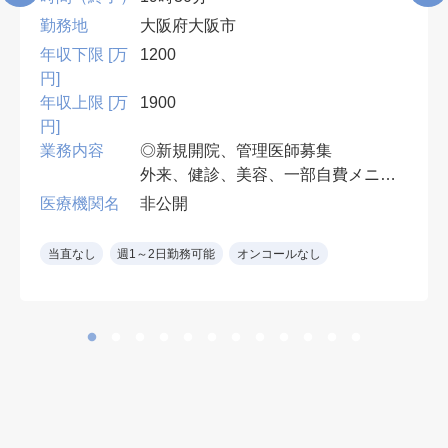
勤務地
大阪府大阪市
年収下限 [万
1200
円]
年収上限 [万
1900
円]
業務内容
◎新規開院、管理医師募集
外来、健診、美容、一部自費メニュ
ー、その他クリニック運営に関連す
医療機関名
非公開
る業務
当直なし
週1～2日勤務可能
オンコールなし
診療体制：開院時1診制
※患者数に応じて増診予定
患者層：ビジネスパーソンや若年層
中心
※ 一日50～60名の目安（軽症の患
者さんが多く、診察が長引くことは
ありません。）