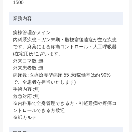
1500
業務内容
病棟管理がメイン
内科系疾患・ガン末期・脳梗塞後遺症が主な疾患
です。麻薬による疼痛コントロール・人工呼吸器
(在宅用)がございます。
外来コマ数 :無
外来患者数 :無
病床数 :医療療養型病床 55 床(稼働率は約 90%
で、全患者を担当いたします)
手術内容 :無
救急対応 :無
※内科系で全身管理できる方・神経難病や疼痛コ
ントロールできる方歓迎
※紙カルテ