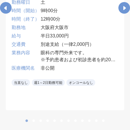
勤務曜日
土
時間（開始）
9時00分
時間（終了）
12時00分
勤務地
大阪府大阪市
給与
半日33,000円
交通費
別途支給（一律2,000円）
業務内容
眼科の専門外来です。
※予約患者および初診患者を約20名
診察
医療機関名
非公開
※11:00初診受付終了
※12:00時以降は15分超過毎に
当直なし
週1～2日勤務可能
オンコールなし
¥2,750支給
電子カルテ