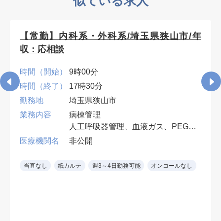
似ている求人
【常勤】内科系・外科系/埼玉県狭山市/年
収：応相談
時間（開始）
9時00分
時間（終了）
17時30分
勤務地
埼玉県狭山市
業務内容
病棟管理
人工呼吸器管理、血液ガス、PEG・
胃ろう交換など、入院患者の処置対
医療機関名
非公開
応ができれば専門科目は不問。
早番・遅番各週1回。週4日勤務可
当直なし
紙カルテ
週3～4日勤務可能
オンコールなし
（遅番勤務必須）。
※ 診療科を問わず、慢性期・神経
難病患者の全身管理経験を生かせま