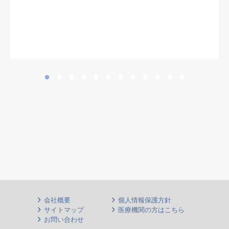
※ 診療科を問わず、慢性期・神経
難病患者の全身管理経験を生かせま
す
会社概要
個人情報保護方針
サイトマップ
医療機関の方はこちら
お問い合わせ