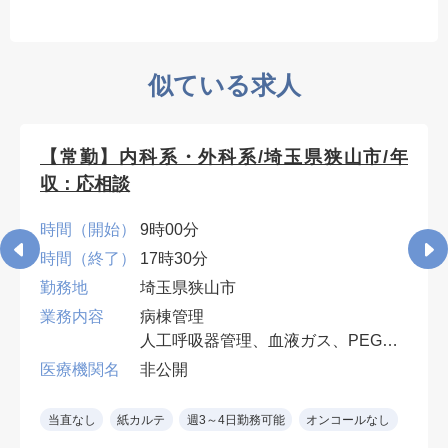
似ている求人
【常勤】内科系・外科系/埼玉県狭山市/年
収：応相談
時間（開始）
9時00分
時間（終了）
17時30分
勤務地
埼玉県狭山市
業務内容
病棟管理
人工呼吸器管理、血液ガス、PEG・
胃ろう交換など、入院患者の処置対
医療機関名
非公開
応ができれば専門科目は不問。
早番・遅番各週1回。週4日勤務可
当直なし
紙カルテ
週3～4日勤務可能
オンコールなし
（遅番勤務必須）。