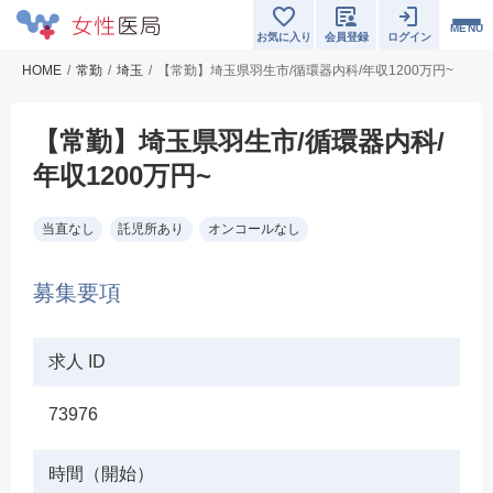
MENU
お気に入り
会員登録
ログイン
HOME
常勤
埼玉
【常勤】埼玉県羽生市/循環器内科/年収1200万円~
【常勤】埼玉県羽生市/循環器内科/
年収1200万円~
当直なし
託児所あり
オンコールなし
募集要項
求人 ID
73976
時間（開始）