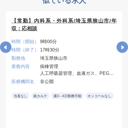
似ている求人
【常勤】内科系・外科系/埼玉県狭山市/年
収：応相談
時間（開始）
9時00分
時間（終了）
17時30分
勤務地
埼玉県狭山市
業務内容
病棟管理
人工呼吸器管理、血液ガス、PEG・
胃ろう交換など、入院患者の処置対
医療機関名
非公開
応ができれば専門科目は不問。
早番・遅番各週1回。週4日勤務可
当直なし
紙カルテ
週3～4日勤務可能
オンコールなし
（遅番勤務必須）。
※ 診療科を問わず、慢性期・神経
難病患者の全身管理経験を生かせま