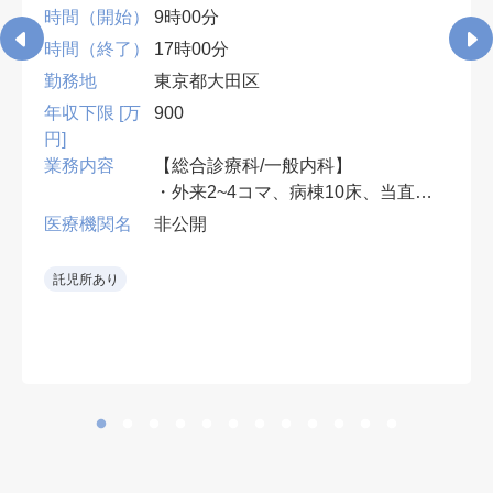
時間（開始）
9時00分
時間（終了）
17時00分
勤務地
東京都大田区
年収下限 [万
900
円]
業務内容
【総合診療科/一般内科】
・外来2~4コマ、病棟10床、当直無
可、早番遅番有
医療機関名
非公開
• 救急当直をローテーションで担当
託児所あり
し、専門外の救急要請も可能な範囲
で受け入れる。
• 整形外科術後患者の内科的フォロ
ーも担当。
• 新しい病院環境で勤務可能。
• 整形外科を強みとする病院で、周
術期の内科管理にも関われる。