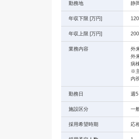
勤務地
静
年収下限 [万円]
120
年収上限 [万円]
200
業務内容
外
外
病
※
内視
勤務日
週5
施設区分
一
採用希望時期
応