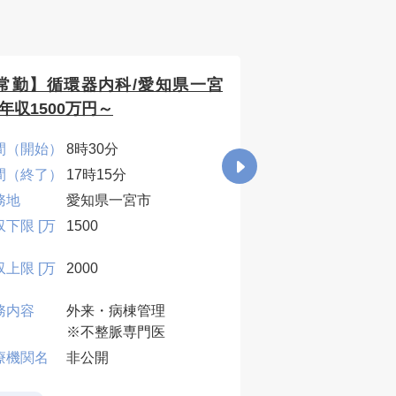
常勤】循環器内科/愛知県一宮
【常勤】呼吸器
/年収1500万円～
市/年収1500万
間（開始）
8時30分
時間（開始）
8時3
間（終了）
17時15分
時間（終了）
17時
務地
愛知県一宮市
勤務地
愛知
収下限 [万
1500
年収下限 [万
1500
円]
収上限 [万
2000
年収上限 [万
2000
円]
務内容
外来・病棟管理
業務内容
外来
※不整脈専門医
医療機関名
非公
療機関名
非公開
託児所あり