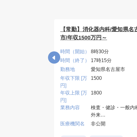
合診療科/愛知県
【常勤】消化器内科/愛知県名
0万円～
市/年収1500万円～
0分
時間（開始）
8時30分
15分
時間（終了）
17時15分
県一宮市
勤務地
愛知県名古屋市
年収下限 [万
1500
円]
年収上限 [万
1800
円]
管理
業務内容
検査・健診・一般内
外来
開
午前:内視鏡検査(上
医療機関名
非公開
約10件:経口・経鼻)
なし
午後:健診結果説明,