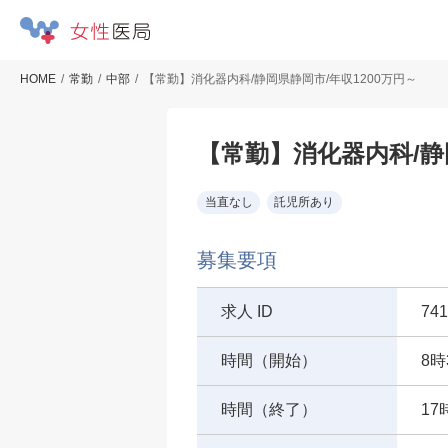
HOME
常勤
中部
【常勤】消化器内科/静岡県静岡市/年収1200万円～
【常勤】消化器内科/静
当直なし
託児所あり
募集要項
求人 ID
741
時間（開始）
8時
時間（終了）
17