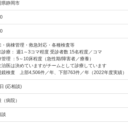
岡県静岡市
0
0
来・病棟管理・救急対応・各種検査等
来診療： 週1～3コマ程度 受診者数 15名程度／コマ
棟管理 ：5～10床程度（急性期/障害者／療養）
主治医は決めていますがチームとして診療しています
鏡検査 上部4,506件／年、下部763件／年（2022年度実績）
日 (応相談)
般（病院）
相談