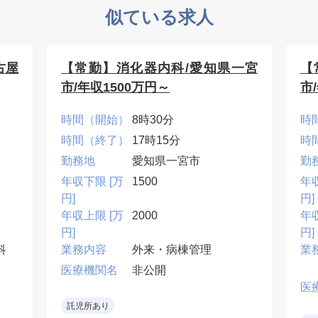
似ている求人
古屋
【常勤】消化器内科/愛知県一宮
【
市/年収1500万円～
市
時間（開始）
8時30分
時
時間（終了）
17時15分
時
勤務地
愛知県一宮市
勤
年収下限 [万
1500
年
円]
円]
年収上限 [万
2000
年
円]
円]
科
業務内容
外来・病棟管理
業
医療機関名
非公開
部
医
託児所あり
腹