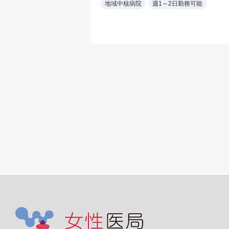
地域中核病院
週1～2日勤務可能
部エコー・胃透視読影
一般内科外来(1コマ)
クチン接種など
*胃透視読影なしも相
可
内視鏡室:2室 胃カメ
オリンパス製
※鎮静無し
※消化器専門医もし
は消化器内視鏡専門