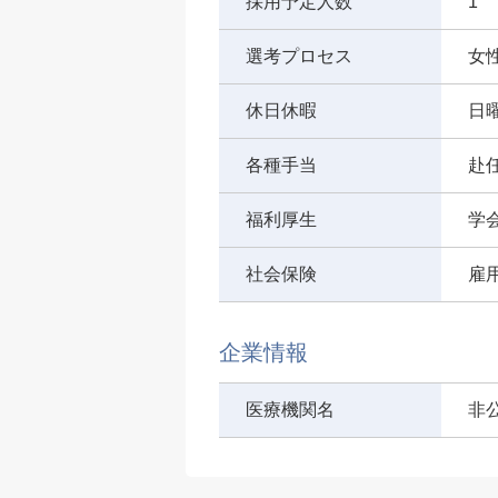
採用予定人数
1
選考プロセス
女
休日休暇
日
各種手当
赴
福利厚生
学
社会保険
雇
企業情報
医療機関名
非