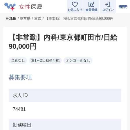
MENU
お気に入り
会員登録
ログイン
HOME
非常勤
東京
【非常勤】内科/東京都町田市/日給90,000円
【非常勤】内科/東京都町田市/日給
90,000円
当直なし
週1～2日勤務可能
オンコールなし
募集要項
求人 ID
74481
勤務曜日