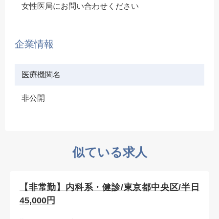
女性医局にお問い合わせください
企業情報
医療機関名
非公開
似ている求人
【非常勤】内科系・健診/東京都中央区/半日
45,000円