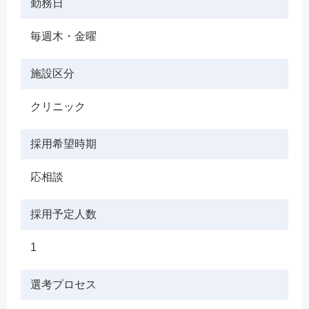
勤務日
毎週木・金曜
施設区分
クリニック
採用希望時期
応相談
採用予定人数
1
選考プロセス