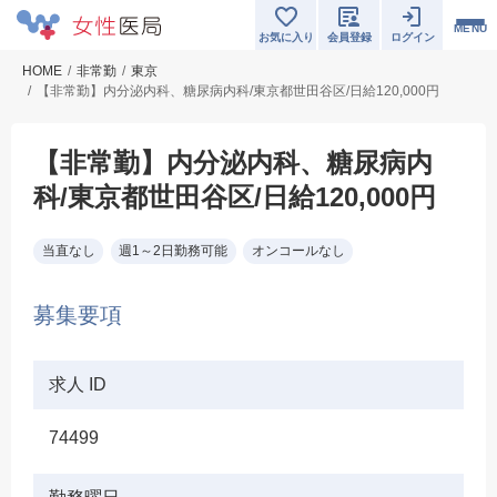
MENU
お気に入り
会員登録
ログイン
HOME
非常勤
東京
【非常勤】内分泌内科、糖尿病内科/東京都世田谷区/日給120,000円
【非常勤】内分泌内科、糖尿病内
科/東京都世田谷区/日給120,000円
当直なし
週1～2日勤務可能
オンコールなし
募集要項
求人 ID
74499