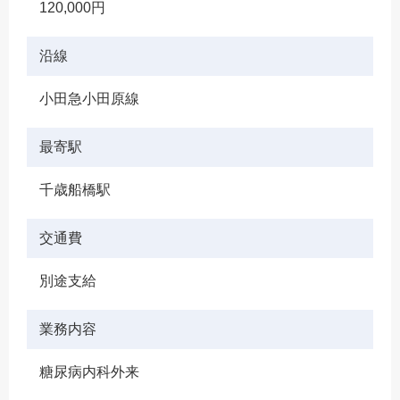
120,000円
沿線
小田急小田原線
最寄駅
千歳船橋駅
交通費
別途支給
業務内容
糖尿病内科外来