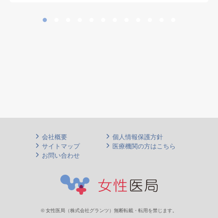
会社概要
個人情報保護方針
サイトマップ
医療機関の方はこちら
お問い合わせ
© 女性医局（株式会社グランツ）無断転載・転用を禁じます。