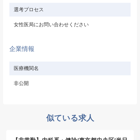
選考プロセス
女性医局にお問い合わせください
企業情報
医療機関名
非公開
似ている求人