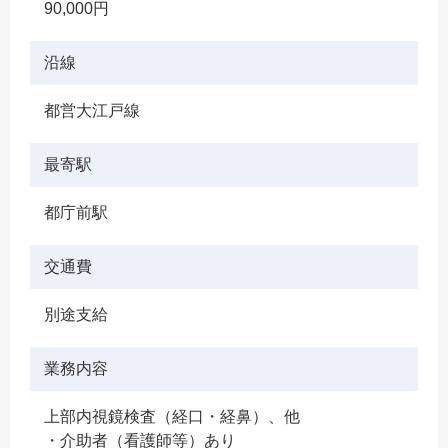
90,000円
沿線
都営大江戸線
最寄駅
都庁前駅
交通費
別途支給
業務内容
上部内視鏡検査（経口・経鼻）、他
・介助者（看護師等）あり