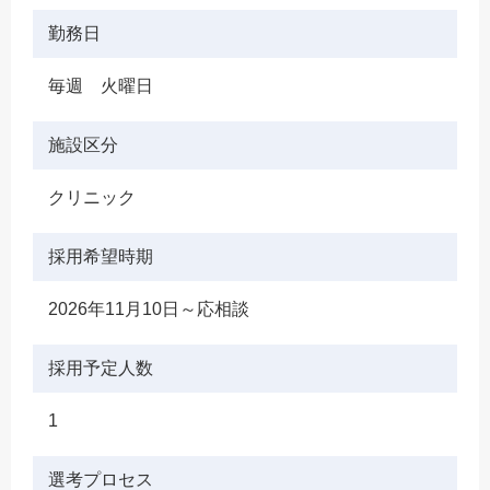
勤務日
毎週 火曜日
施設区分
クリニック
採用希望時期
2026年11月10日～応相談
採用予定人数
1
選考プロセス