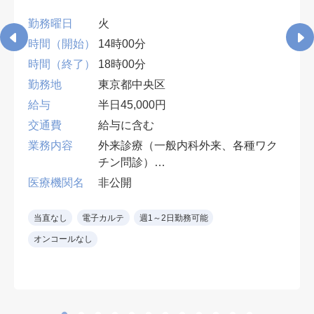
勤務曜日
火
時間（開始）
14時00分
時間（終了）
18時00分
勤務地
東京都中央区
給与
半日45,000円
交通費
給与に含む
業務内容
外来診療（一般内科外来、各種ワク
チン問診）
担当件数：40名程度/日
医療機関名
非公開
一般内科になりますが、可能であれ
ば消化器内科、循環器内科、
当直なし
電子カルテ
週1～2日勤務可能
呼吸器内科領域に詳しい方にご勤務
オンコールなし
お願いできれば幸いです。
（専門医あればなお可）
・電子カルテ