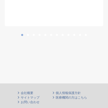
※ 診療科を問わず、慢性期・神経
難病患者の全身管理経験を生かせま
す
会社概要
個人情報保護方針
サイトマップ
医療機関の方はこちら
お問い合わせ