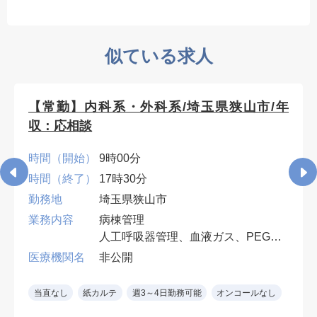
似ている求人
【常勤】内科系・外科系/埼玉県狭山市/年
収：応相談
時間（開始）
9時00分
時間（終了）
17時30分
勤務地
埼玉県狭山市
業務内容
病棟管理
人工呼吸器管理、血液ガス、PEG・
胃ろう交換など、入院患者の処置対
医療機関名
非公開
応ができれば専門科目は不問。
早番・遅番各週1回。週4日勤務可
当直なし
紙カルテ
週3～4日勤務可能
オンコールなし
（遅番勤務必須）。