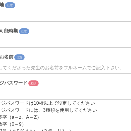
地
任意
可能時期
任意
お名前
任意
ジパスワード
必須
ージパスワードは10桁以上で設定してください
ージパスワードには、3種類を使用してください
英字（a～z、A～Z）
数字（0～9）