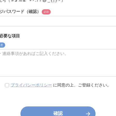
# $ % & * + - . / ? @ _ { | } ~ ）
ジパスワード（確認）
必須
必要な項目
任意
プライバシーポリシー
に同意の上、ご登録ください。
確認