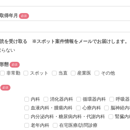
取得年月
必須
読を受け取る ※スポット案件情報をメールでお届けします。
取らない
形態
必須
非常勤
スポット
当直
産業医
その他
必須
内科
消化器内科
循環器内科
呼吸器
血液内科・腫瘍内科
心療内科
脳神経内
内分泌内科・糖尿病内科・代謝内科
腎臓内
老年内科
在宅医療/訪問診療