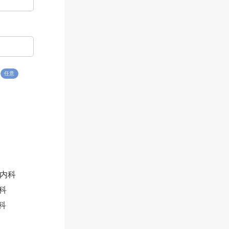
任意
内科
科
科