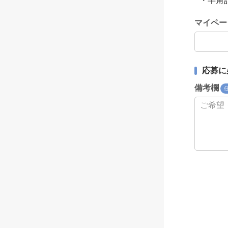
・半角記号（ 
マイペー
応募に
備考欄