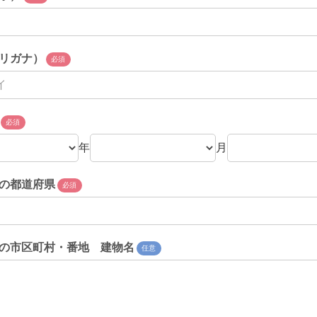
リガナ）
必須
必須
年
月
の都道府県
必須
の市区町村・番地 建物名
任意