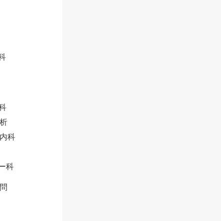
科
科
析
内科
ー科
問