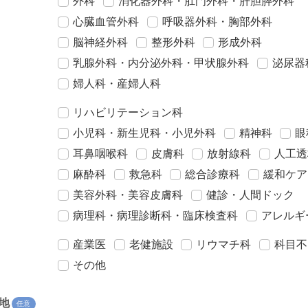
外科
消化器外科・肛門外科・肝胆膵外科
心臓血管外科
呼吸器外科・胸部外科
脳神経外科
整形外科
形成外科
乳腺外科・内分泌外科・甲状腺外科
泌尿器
婦人科・産婦人科
リハビリテーション科
小児科・新生児科・小児外科
精神科
眼
耳鼻咽喉科
皮膚科
放射線科
人工透
麻酔科
救急科
総合診療科
緩和ケア
美容外科・美容皮膚科
健診・人間ドック
病理科・病理診断科・臨床検査科
アレルギ
産業医
老健施設
リウマチ科
科目不
その他
地
任意