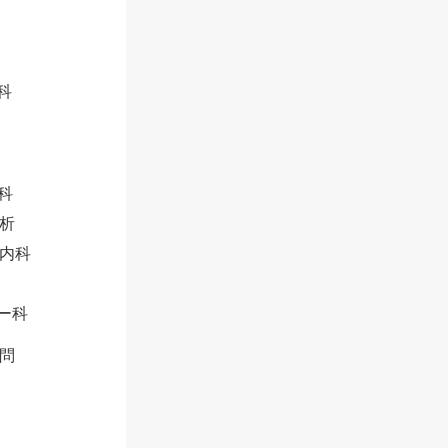
科
科
析
内科
ー科
問