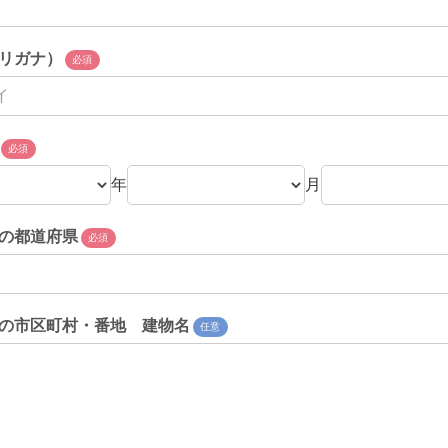
リガナ）
必須
必須
年
月
の都道府県
必須
の市区町村・番地 建物名
任意