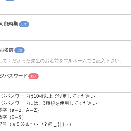
可能時期
任意
お名前
任意
ジパスワード
必須
ージパスワードは10桁以上で設定してください
ージパスワードには、3種類を使用してください
英字（a～z、A～Z）
数字（0～9）
# $ % & * + - . / ? @ _ { | } ~ ）