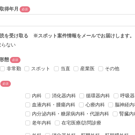
取得年月
必須
読を受け取る ※スポット案件情報をメールでお届けします。
取らない
形態
必須
非常勤
スポット
当直
産業医
その他
必須
内科
消化器内科
循環器内科
呼吸器
血液内科・腫瘍内科
心療内科
脳神経内
内分泌内科・糖尿病内科・代謝内科
腎臓内
老年内科
在宅医療/訪問診療