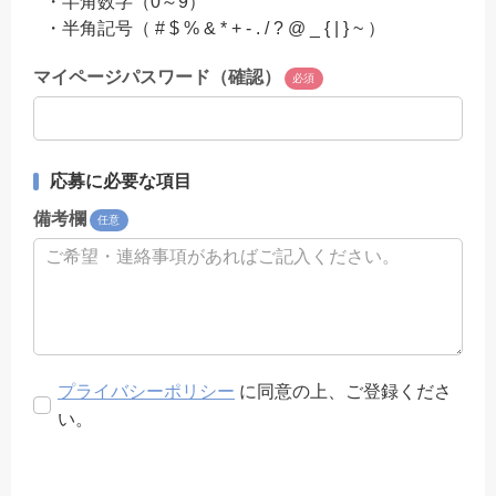
・半角数字（0～9）
・半角記号（ # $ % & * + - . / ? @ _ { | } ~ ）
マイページパスワード（確認）
必須
応募に必要な項目
備考欄
任意
プライバシーポリシー
に同意の上、ご登録くださ
い。