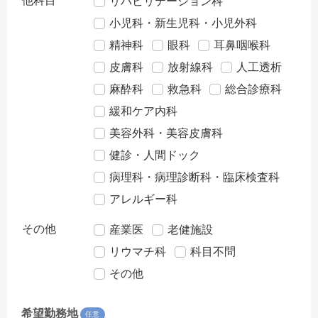
他科目
リハビリテーション科
小児科・新生児科・小児外科
精神科
眼科
耳鼻咽喉科
皮膚科
放射線科
人工透析
麻酔科
救急科
総合診療科
緩和ケア内科
美容外科・美容皮膚科
健診・人間ドック
病理科・病理診断科・臨床検査科
アレルギー科
その他
産業医
老健施設
リウマチ科
科目不問
その他
希望勤務地
任意