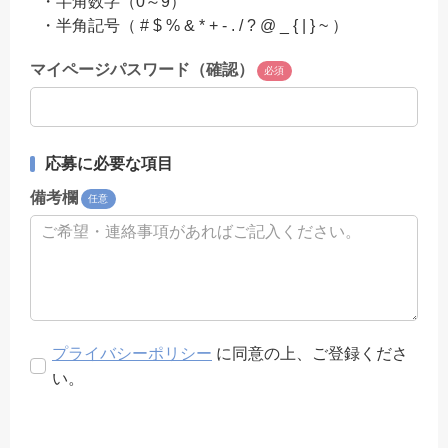
・半角数字（0～9）
・半角記号（ # $ % & * + - . / ? @ _ { | } ~ ）
マイページパスワード（確認）
必須
応募に必要な項目
備考欄
任意
プライバシーポリシー
に同意の上、ご登録くださ
い。