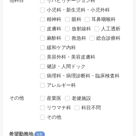
他科目
リハビリテーション科
小児科・新生児科・小児外科
精神科
眼科
耳鼻咽喉科
皮膚科
放射線科
人工透析
麻酔科
救急科
総合診療科
緩和ケア内科
美容外科・美容皮膚科
健診・人間ドック
病理科・病理診断科・臨床検査科
アレルギー科
その他
産業医
老健施設
リウマチ科
科目不問
その他
希望勤務地
任意