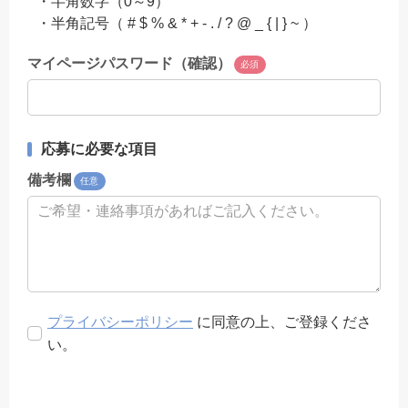
・半角数字（0～9）
・半角記号（ # $ % & * + - . / ? @ _ { | } ~ ）
マイページパスワード（確認）
必須
応募に必要な項目
備考欄
任意
プライバシーポリシー
に同意の上、ご登録くださ
い。