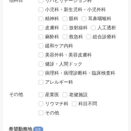
他科目
リハビリテーション科
小児科・新生児科・小児外科
精神科
眼科
耳鼻咽喉科
皮膚科
放射線科
人工透析
麻酔科
救急科
総合診療科
緩和ケア内科
美容外科・美容皮膚科
健診・人間ドック
病理科・病理診断科・臨床検査科
アレルギー科
その他
産業医
老健施設
リウマチ科
科目不問
その他
希望勤務地
任意