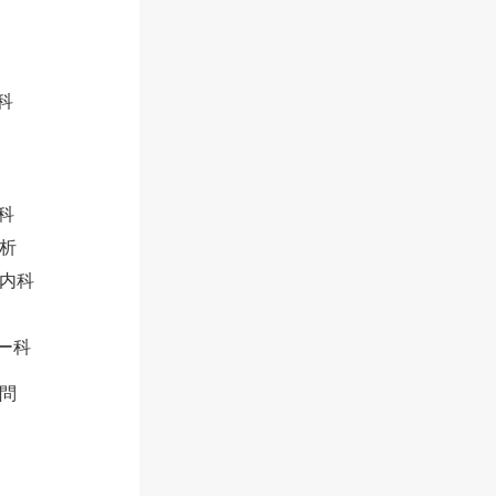
科
科
析
内科
ー科
問