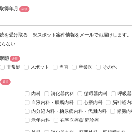
取得年月
必須
読を受け取る ※スポット案件情報をメールでお届けします。
取らない
形態
必須
非常勤
スポット
当直
産業医
その他
必須
内科
消化器内科
循環器内科
呼吸器
血液内科・腫瘍内科
心療内科
脳神経内
内分泌内科・糖尿病内科・代謝内科
腎臓内
老年内科
在宅医療/訪問診療