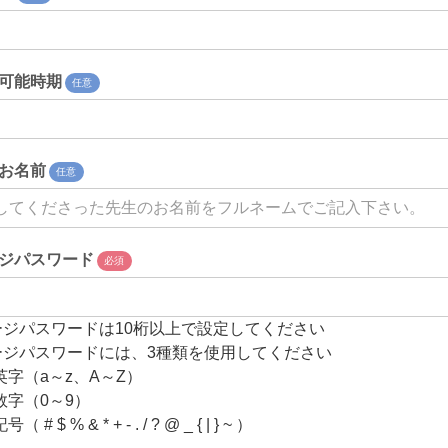
可能時期
任意
お名前
任意
ジパスワード
必須
ージパスワードは10桁以上で設定してください
ージパスワードには、3種類を使用してください
英字（a～z、A～Z）
数字（0～9）
# $ % & * + - . / ? @ _ { | } ~ ）