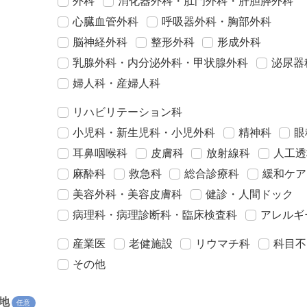
外科
消化器外科・肛門外科・肝胆膵外科
心臓血管外科
呼吸器外科・胸部外科
脳神経外科
整形外科
形成外科
乳腺外科・内分泌外科・甲状腺外科
泌尿器
婦人科・産婦人科
リハビリテーション科
小児科・新生児科・小児外科
精神科
眼
耳鼻咽喉科
皮膚科
放射線科
人工透
麻酔科
救急科
総合診療科
緩和ケア
美容外科・美容皮膚科
健診・人間ドック
病理科・病理診断科・臨床検査科
アレルギ
産業医
老健施設
リウマチ科
科目不
その他
地
任意