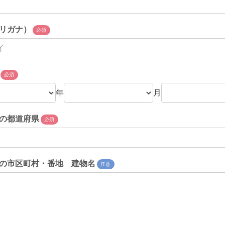
リガナ）
必須
必須
年
月
の都道府県
必須
の市区町村・番地 建物名
任意