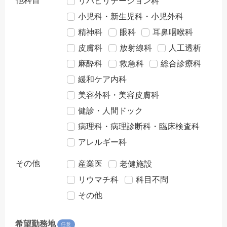
他科目
リハビリテーション科
小児科・新生児科・小児外科
精神科
眼科
耳鼻咽喉科
皮膚科
放射線科
人工透析
麻酔科
救急科
総合診療科
緩和ケア内科
美容外科・美容皮膚科
健診・人間ドック
病理科・病理診断科・臨床検査科
アレルギー科
その他
産業医
老健施設
リウマチ科
科目不問
その他
希望勤務地
任意