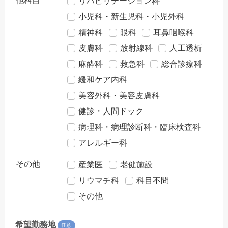
他科目
リハビリテーション科
小児科・新生児科・小児外科
精神科
眼科
耳鼻咽喉科
皮膚科
放射線科
人工透析
麻酔科
救急科
総合診療科
緩和ケア内科
美容外科・美容皮膚科
健診・人間ドック
病理科・病理診断科・臨床検査科
アレルギー科
その他
産業医
老健施設
リウマチ科
科目不問
その他
希望勤務地
任意