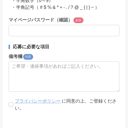
・半角数字（0～9）
・半角記号（ # $ % & * + - . / ? @ _ { | } ~ ）
マイページパスワード（確認）
必須
応募に必要な項目
備考欄
任意
プライバシーポリシー
に同意の上、ご登録くださ
い。