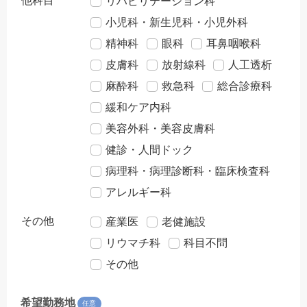
他科目
リハビリテーション科
小児科・新生児科・小児外科
精神科
眼科
耳鼻咽喉科
皮膚科
放射線科
人工透析
麻酔科
救急科
総合診療科
緩和ケア内科
美容外科・美容皮膚科
健診・人間ドック
病理科・病理診断科・臨床検査科
アレルギー科
その他
産業医
老健施設
リウマチ科
科目不問
その他
希望勤務地
任意