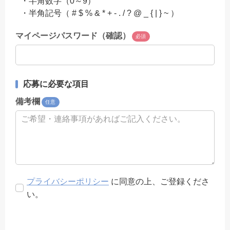
・半角数字（0～9）
・半角記号（ # $ % & * + - . / ? @ _ { | } ~ ）
マイページパスワード（確認）
必須
応募に必要な項目
備考欄
任意
プライバシーポリシー
に同意の上、ご登録くださ
い。