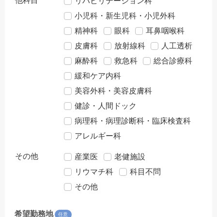
他科目
リハビリテーション科
小児科・新生児科・小児外科
精神科
眼科
耳鼻咽喉科
皮膚科
放射線科
人工透析
麻酔科
救急科
総合診療科
緩和ケア内科
美容外科・美容皮膚科
健診・人間ドック
病理科・病理診断科・臨床検査科
アレルギー科
その他
産業医
老健施設
リウマチ科
科目不問
その他
希望勤務地
任意