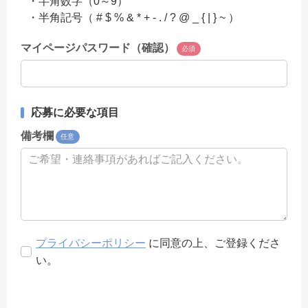
・半角数字（0～9）
・半角記号（ # $ % & * + - . / ? @ _ { | } ~ ）
マイページパスワード（確認）
必須
応募に必要な項目
備考欄
任意
プライバシーポリシー
に同意の上、ご登録くださ
い。