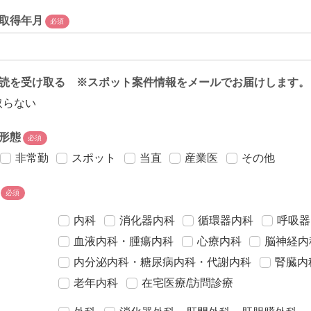
取得年月
必須
読を受け取る ※スポット案件情報をメールでお届けします。
取らない
形態
必須
非常勤
スポット
当直
産業医
その他
必須
内科
消化器内科
循環器内科
呼吸器
血液内科・腫瘍内科
心療内科
脳神経内
内分泌内科・糖尿病内科・代謝内科
腎臓内
老年内科
在宅医療/訪問診療