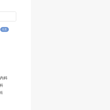
任意
内科
科
科