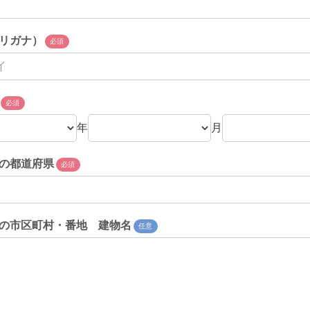
リガナ）
必須
必須
年
月
の都道府県
必須
の市区町村・番地 建物名
任意