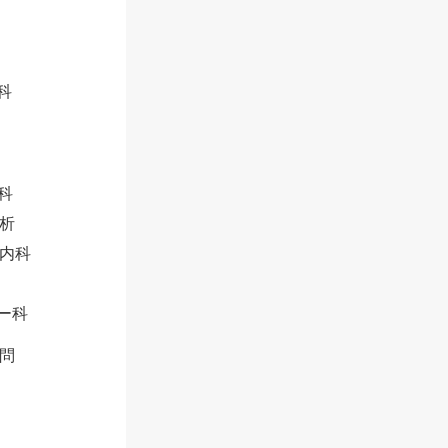
科
科
析
内科
ー科
問