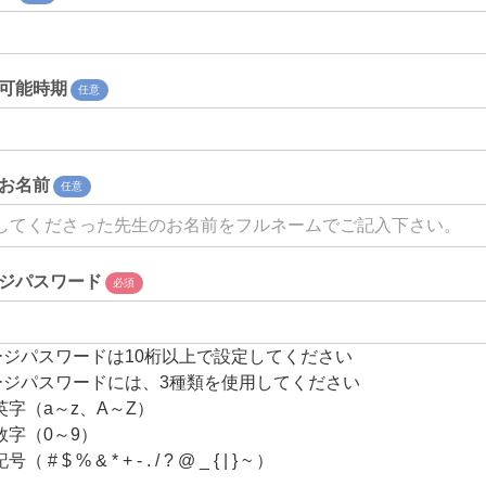
可能時期
任意
お名前
任意
ジパスワード
必須
ージパスワードは10桁以上で設定してください
ージパスワードには、3種類を使用してください
英字（a～z、A～Z）
数字（0～9）
# $ % & * + - . / ? @ _ { | } ~ ）