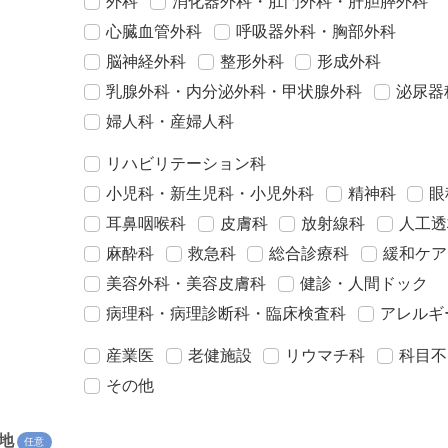
外科
消化器外科・肛門外科・肝胆膵外科
心臓血管外科
呼吸器外科・胸部外科
脳神経外科
整形外科
形成外科
乳腺外科・内分泌外科・甲状腺外科
泌尿器
婦人科・産婦人科
リハビリテーション科
小児科・新生児科・小児外科
精神科
眼
耳鼻咽喉科
皮膚科
放射線科
人工透
麻酔科
救急科
総合診療科
緩和ケア
美容外科・美容皮膚科
健診・人間ドック
病理科・病理診断科・臨床検査科
アレルギ
産業医
老健施設
リウマチ科
科目不
その他
地
任意