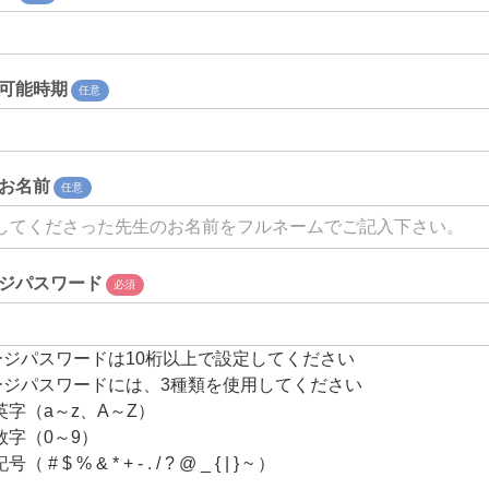
可能時期
任意
お名前
任意
ジパスワード
必須
ージパスワードは10桁以上で設定してください
ージパスワードには、3種類を使用してください
英字（a～z、A～Z）
数字（0～9）
# $ % & * + - . / ? @ _ { | } ~ ）