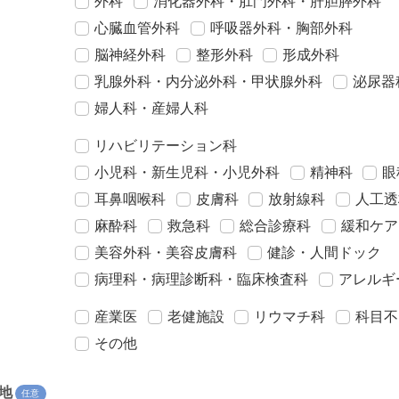
外科
消化器外科・肛門外科・肝胆膵外科
心臓血管外科
呼吸器外科・胸部外科
脳神経外科
整形外科
形成外科
乳腺外科・内分泌外科・甲状腺外科
泌尿器
婦人科・産婦人科
リハビリテーション科
小児科・新生児科・小児外科
精神科
眼
耳鼻咽喉科
皮膚科
放射線科
人工透
麻酔科
救急科
総合診療科
緩和ケア
美容外科・美容皮膚科
健診・人間ドック
病理科・病理診断科・臨床検査科
アレルギ
産業医
老健施設
リウマチ科
科目不
その他
地
任意