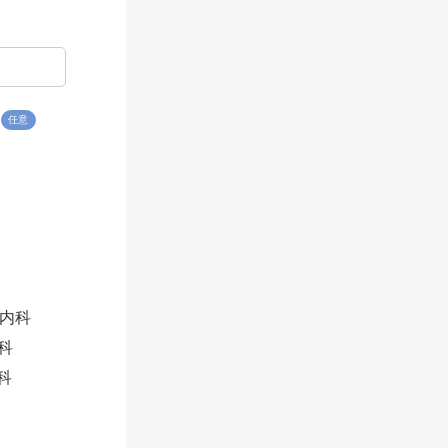
任意
内科
科
科