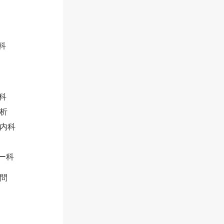
科
科
析
内科
ー科
問