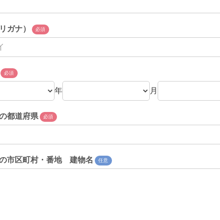
リガナ）
必須
必須
年
月
の都道府県
必須
の市区町村・番地 建物名
任意