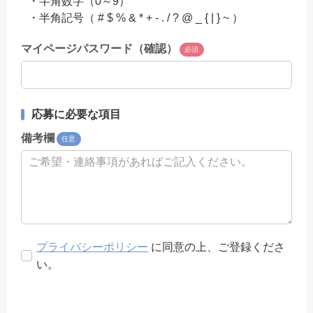
・半角数字（0～9）
・半角記号（ # $ % & * + - . / ? @ _ { | } ~ ）
マイページパスワード（確認）
必須
応募に必要な項目
備考欄
任意
プライバシーポリシー
に同意の上、ご登録くださ
い。