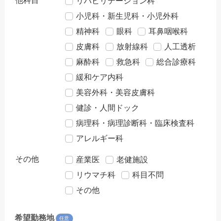
他科目
リハビリテーション科
小児科・新生児科・小児外科
精神科
眼科
耳鼻咽喉科
皮膚科
放射線科
人工透析
麻酔科
救急科
総合診療科
緩和ケア内科
美容外科・美容皮膚科
健診・人間ドック
病理科・病理診断科・臨床検査科
アレルギー科
その他
産業医
老健施設
リウマチ科
科目不問
その他
希望勤務地
任意