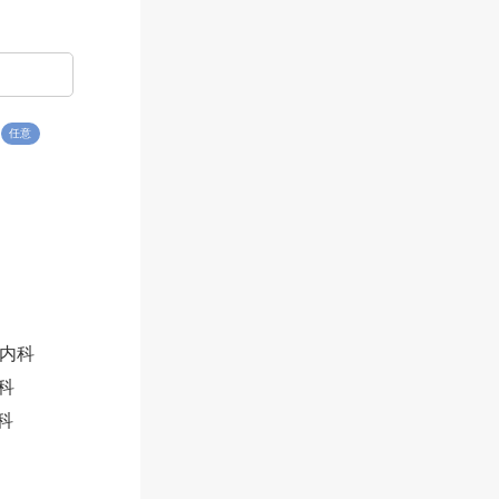
任意
内科
科
科