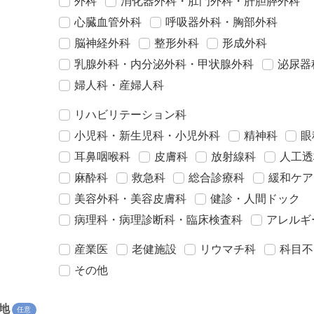
外科
消化器外科・肛門外科・肝胆膵外科
心臓血管外科
呼吸器外科・胸部外科
脳神経外科
整形外科
形成外科
乳腺外科・内分泌外科・甲状腺外科
泌尿器
婦人科・産婦人科
リハビリテーション科
小児科・新生児科・小児外科
精神科
眼
耳鼻咽喉科
皮膚科
放射線科
人工透
麻酔科
救急科
総合診療科
緩和ケア
美容外科・美容皮膚科
健診・人間ドック
病理科・病理診断科・臨床検査科
アレルギ
産業医
老健施設
リウマチ科
科目不
その他
地
任意