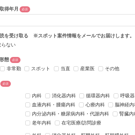
取得年月
必須
読を受け取る ※スポット案件情報をメールでお届けします。
取らない
形態
必須
非常勤
スポット
当直
産業医
その他
必須
内科
消化器内科
循環器内科
呼吸器
血液内科・腫瘍内科
心療内科
脳神経内
内分泌内科・糖尿病内科・代謝内科
腎臓内
老年内科
在宅医療/訪問診療