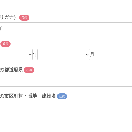
リガナ）
必須
必須
年
月
の都道府県
必須
の市区町村・番地 建物名
任意