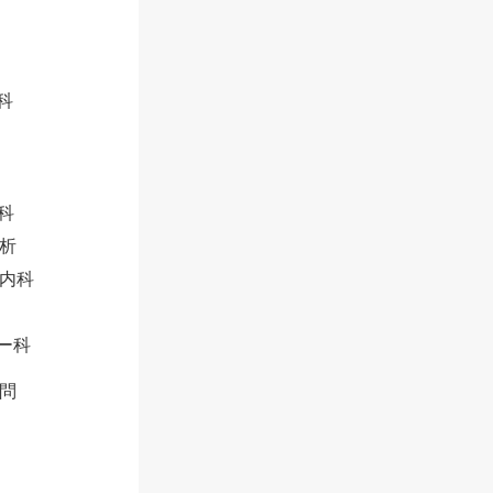
科
科
析
内科
ー科
問