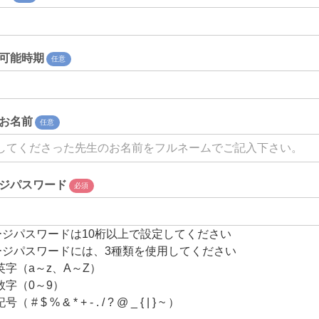
可能時期
任意
お名前
任意
ジパスワード
必須
ージパスワードは10桁以上で設定してください
ージパスワードには、3種類を使用してください
英字（a～z、A～Z）
数字（0～9）
# $ % & * + - . / ? @ _ { | } ~ ）