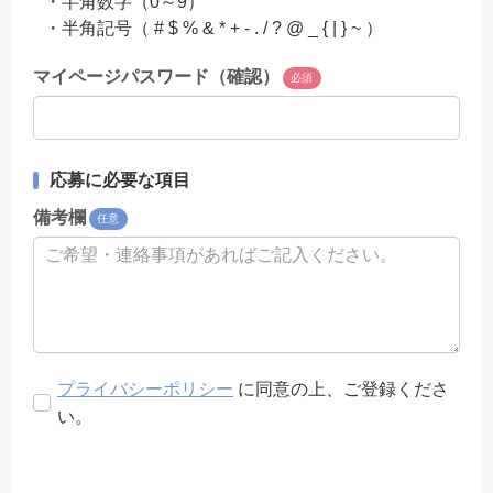
・半角数字（0～9）
・半角記号（ # $ % & * + - . / ? @ _ { | } ~ ）
マイページパスワード（確認）
必須
応募に必要な項目
備考欄
任意
プライバシーポリシー
に同意の上、ご登録くださ
い。