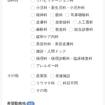
他科目
リハビリテーション科
小児科・新生児科・小児外科
精神科
眼科
耳鼻咽喉科
皮膚科
放射線科
人工透析
麻酔科
救急科
総合診療科
緩和ケア内科
美容外科・美容皮膚科
健診・人間ドック
病理科・病理診断科・臨床検査科
アレルギー科
その他
産業医
老健施設
リウマチ科
科目不問
その他
希望勤務地
任意